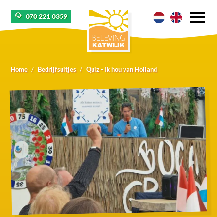
070 221 0359
Home
Bedrijfsuitjes
Quiz - Ik hou van Holland