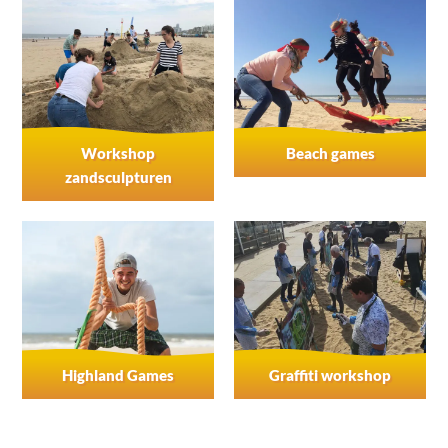
Workshop
Beach games
zandsculpturen
Highland Games
Graffiti workshop