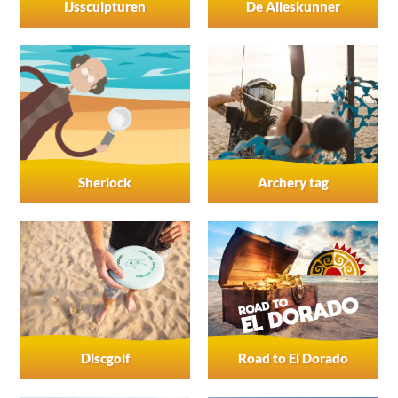
IJssculpturen
De Alleskunner
Sherlock
Archery tag
Discgolf
Road to El Dorado