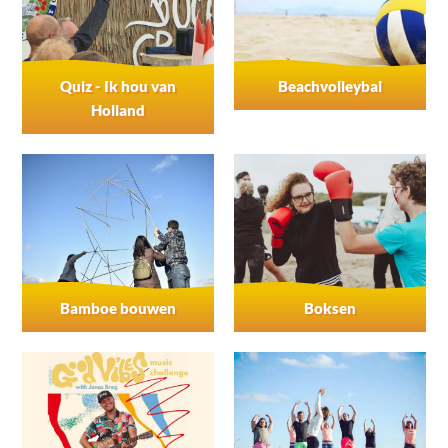
Quiz - Ik hou van
Beachvolleybal
Holland
Bamboe bouwen
Boksen