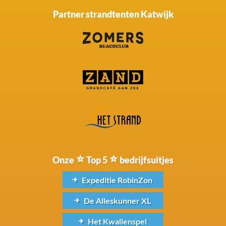
Partner strandtenten Katwijk
Onze
Top 5
bedrijfsuitjes
Expeditie RobinZon
De Alleskunner XL
Het Kwallenspel