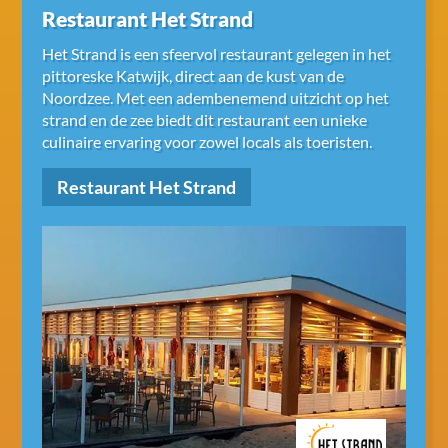
Restaurant Het Strand
Het Strand is een sfeervol restaurant gelegen in het
pittoreske Katwijk, direct aan de kust van de
Noordzee. Met een adembenemend uitzicht op het
strand en de zee biedt dit restaurant een unieke
culinaire ervaring voor zowel locals als toeristen.
Restaurant Het Strand