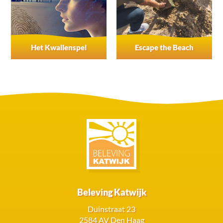
Het Kwallenspel
Escape the Beach
Beleving Katwijk
Duinstraat 23
2584 AV Den Haag