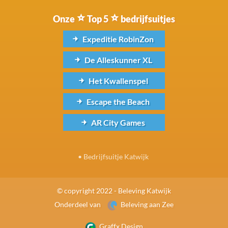
Onze
Top 5
bedrijfsuitjes
Expeditie RobinZon
De Alleskunner XL
Het Kwallenspel
Escape the Beach
AR City Games
•
Bedrijfsuitje Katwijk
© copyright 2022 - Beleving Katwijk
Onderdeel van
Beleving aan Zee
Graffx Design